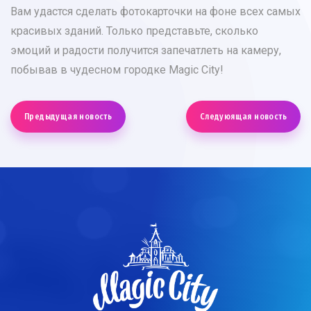
Вам удастся сделать фотокарточки на фоне всех самых
красивых зданий. Только представьте, сколько
эмоций и радости получится запечатлеть на камеру,
побывав в чудесном городке Magic City!
Предыдущая новость
Следуюящая новость