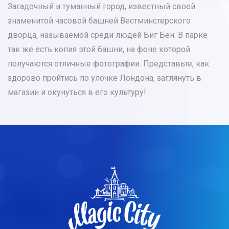
Загадочный и туманный город, известный своей
знаменитой часовой башней Вестминстерского
дворца, называемой среди людей Биг Бен. В парке
так же есть копия этой башни, на фоне которой
получаются отличные фотографии. Представьте, как
здорово пройтись по улочке Лондона, заглянуть в
магазин и окунуться в его культуру!