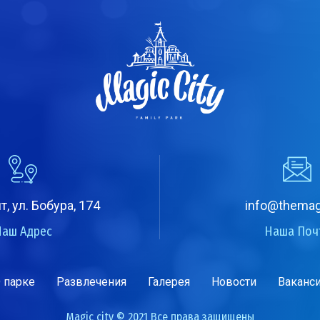
т, ул. Бобура, 174
info@themag
Наш Адрес
Наша Поч
 парке
Развлечения
Галерея
Новости
Ваканс
Magic city © 2021 Все права защищены