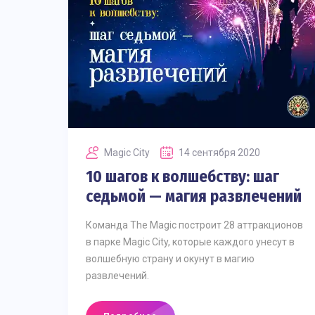
Magic Сity
14 сентября 2020
10 шагов к волшебству: шаг
седьмой — магия развлечений
Команда The Magic построит 28 аттракционов
в парке Magic City, которые каждого унесут в
волшебную страну и окунут в магию
развлечений.