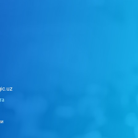
ic.uz
та
ии