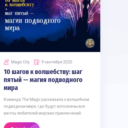
Magic Сity
9 сентября 2020
10 шагов к волшебству: шаг
пятый — магия подводного
мира
Команда The Magic рассказала о волшебном
подводном мире, где будут исполнены все
мечты любителей морских приключений.