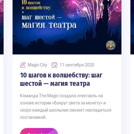
Magic Сity
11 сентября 2020
10 шагов к волшебству: шаг
шестой — магия театра
Команда The Magic создала спектакль на
основе истории «Вокруг света за монету» и
скоро каждый школьник сможет насладиться
постановкой.