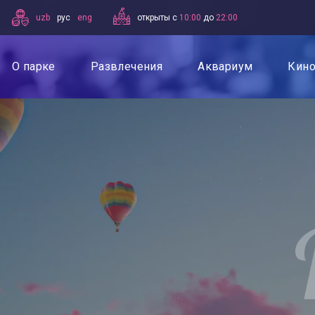
uzb
рус
eng
открыты с
10:00
до
22:00
О парке
Развлечения
Аквариум
Кино