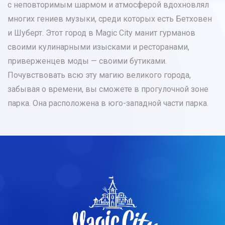
с неповторимым шармом и атмосферой вдохновлял
многих гениев музыки, среди которых есть Бетховен
и Шуберт. Этот город в Magic City манит гурманов
своими кулинарными изысками и ресторанами,
приверженцев моды — своими бутиками.
Почувствовать всю эту магию великого города,
забывая о времени, вы сможете в прогулочной зоне
парка. Она расположена в юго-западной части парка.